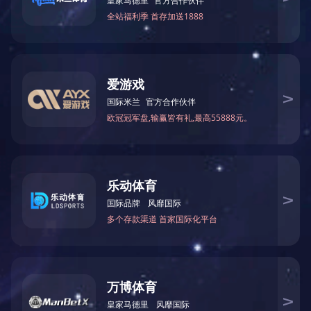
国） 是一家集研发，生产和销售于
一体的高科技公司，本公司于2006
年开始对口腔材料和相关器械进行
研究开发，目前已有三个产品申请
了国家发明专利，现向市场推出的“观雅”系列产品涵盖“修复、正
畸、预防、牙周、根管治疗”五大系列，特别是“光固化氢氧化钙”已
填补国产口腔材料在这一领域的空白，并率先获得国家食品药品监
督管理局的通过。我公司坚持“客户至上，质量第一”的原则，目前所
推广到市场的产品均达到或超过国外同类产品的性能。我公司和国
内几所著名高校合作，致力于高端口腔材料的研发和生产，采用高
品质的原材料及先进的生产工艺。我们将提供给用户更多质优价廉
的产品，为提高我国的牙科治疗水平打下良好的基础。
查看详细 >>
产品中心
PRODUCT DISPLAY