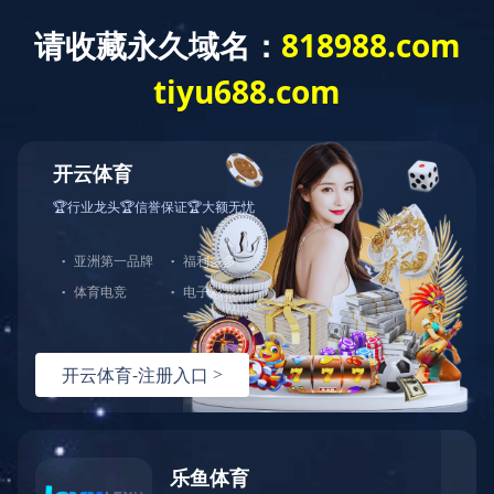
乐动网站网页版
修复系列
硅橡胶印模材料（套装）